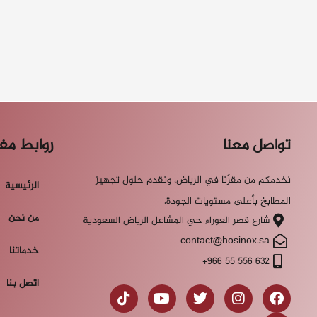
تواصل معنا
روابط مف
نخدمكم من مقرّنا في الرياض، ونقدم حلول تجهيز
الرئيسية
المطابخ بأعلى مستويات الجودة.
من نحن
شارع قصر العوراء حي المشاعل الرياض السعودية
contact@hosinox.sa
خدماتنا
‎+966 55 556 632
اتصل بنا