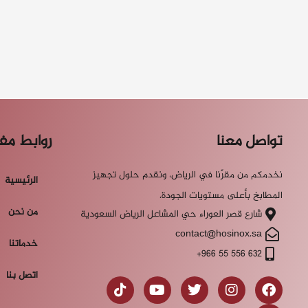
تواصل معنا
روابط مف
نخدمكم من مقرّنا في الرياض، ونقدم حلول تجهيز
الرئيسية
المطابخ بأعلى مستويات الجودة.
من نحن
شارع قصر العوراء حي المشاعل الرياض السعودية
contact@hosinox.sa
خدماتنا
‎+966 55 556 632
اتصل بنا