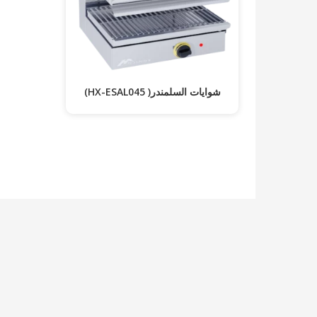
شوايات السلمندر( HX-ESAL045)