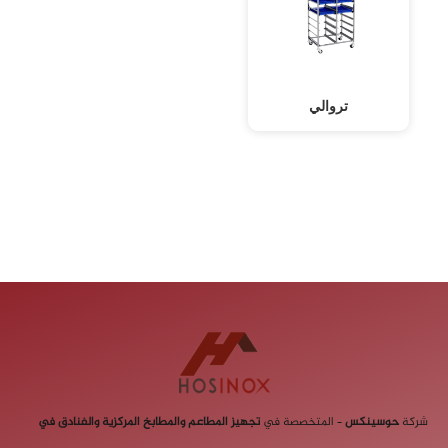
تروالي
شركة
حوسينكس
– المتخصصة في
تجهيز المطاعم والمطابخ
المركزية والفنادق في